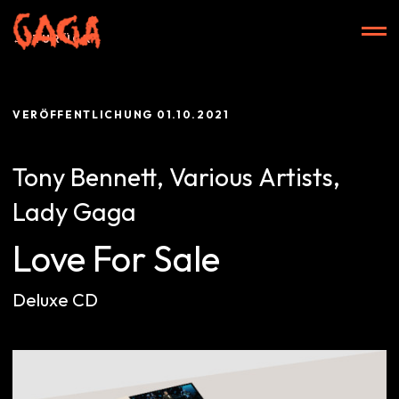
Zum
Inhalt
ZURÜCK
springen
VERÖFFENTLICHUNG
01.10.2021
Start
Tony Bennett
,
Various Artists
,
Lady Gaga
Alben
Love For Sale
Deluxe CD